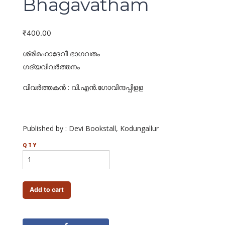
Bhagavatham
₹
400.00
ശ്രീമഹാദേവീ ഭാഗവതം
ഗദ്യവിവര്‍ത്തനം
വിവര്‍ത്തകന്‍ : വി.എന്‍.ഗോവിന്ദപ്പിളള
Published by : Devi Bookstall, Kodungallur
QTY
Add to cart