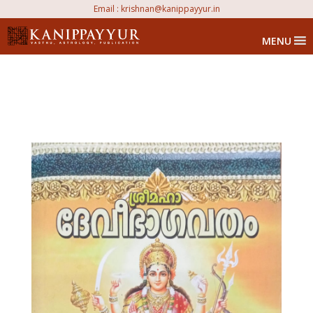
Email :
krishnan@kanippayyur.in
MENU