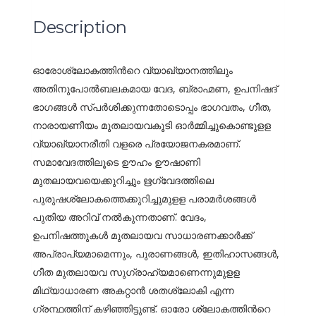
Description
ഓരോശ്ലോകത്തിന്
റെ വ്യാഖ്യാനത്തിലും
അതിനുപോല്
ബലകമായ വേദ, ബ്രാഹ്മണ, ഉപനിഷദ്
ഭാഗങ്ങള്
സ്പര്
ശിക്കുന്നതോടൊപ്പം ഭാഗവതം, ഗീത,
നാരായണീയം മുതലായവകൂടി ഓര്
മ്മിച്ചുകൊണ്ടുളള
വ്യാഖ്യാനരീതി വളരെ പ്രയോജനകരമാണ്.
സമാവേദത്തിലൂടെ ഊഹം ഊഷാണി
മുതലായവയെക്കുറിച്ചും ഋഗ്വേദത്തിലെ
പുരുഷശ്ലോകത്തെക്കുറിച്ചുമുളള പരാമര്
ശങ്ങള്
പുതിയ അറിവ് നല്
കുന്നതാണ്. വേദം,
ഉപനിഷത്തുകള്
മുതലായവ സാധാരണക്കാര്
ക്ക്
അപ്രാപ്യമാമെന്നും, പുരാണങ്ങള്
, ഇതിഹാസങ്ങള്
,
ഗീത മുതലായവ സുഗ്രാഹ്യമാണെന്നുമുളള
മിഥ്യാധാരണ അകറ്റാന്
ശതശ്ലോകി എന്ന
ഗ്രന്ഥത്തിന് കഴിഞ്ഞിട്ടുണ്ട്. ഓരോ ശ്ലോകത്തിന്
റെ