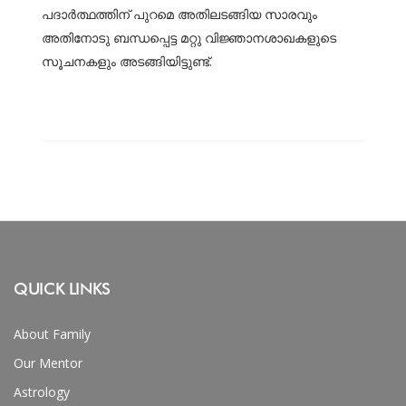
പദാര്
ത്ഥത്തിന് പുറമെ അതിലടങ്ങിയ സാരവും
അതിനോടു ബന്ധപ്പെട്ട മറ്റു വിജ്ഞാനശാഖകളുടെ
സൂചനകളും അടങ്ങിയിട്ടുണ്ട്.
QUICK LINKS
About Family
Our Mentor
Astrology