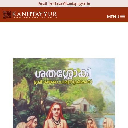
Email :
krishnan@kanippayyur.in
MENU