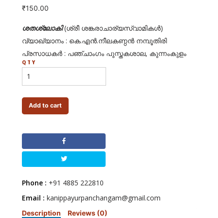
₹
150.00
ശതശ്ലോകി
(ശ്രീ ശങ്കരാചാര്യസ്വാമികള്
)
വ്യാഖ്യാനം : കെ.എന്
.നീലകണ്ഠന്
നമ്പൂതിരി
പ്രസാധകര്
: പഞ്ചാംഗം പുസ്തകശാല, കുന്നംകുളം
QTY
Add to cart
Phone :
+91 4885 222810
Email :
kanippayurpanchangam@gmail.com
Description
Reviews (0)