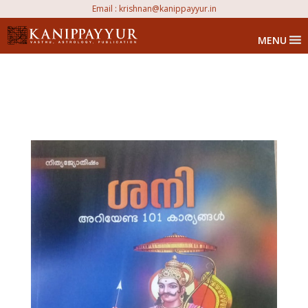
Email :
krishnan@kanippayyur.in
MENU