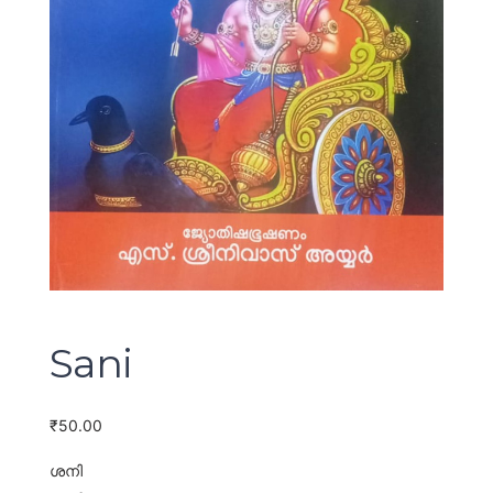
Sani
₹
50.00
ശനി