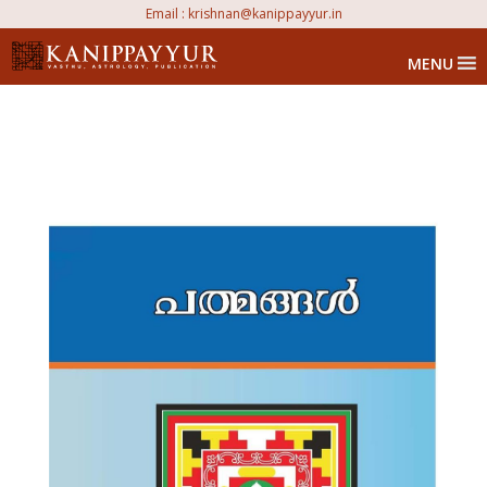
Email :
krishnan@kanippayyur.in
MENU