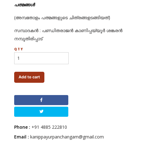
പത്മങ്ങള്‍
(അമ്പതോളം പത്മങ്ങളുടെ ചിത്രങ്ങളടങ്ങിയത്)
സമ്പാദകന്‍ : പണ്ഡിതരാജന്‍ കാണിപ്പയ്യൂര്‍ ശങ്കരന്‍
നമ്പൂതിരിപ്പാട്
QTY
Add to cart
Phone :
+91 4885 222810
Email :
kanippayurpanchangam@gmail.com