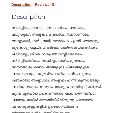
Description
Reviews (0)
Description
സ്വസ്തികം, നവകം, പഞ്ചഗവ്യം, പഞ്ചകം,
ചതുഃശുദ്ധി, അഷ്ടദളം, മുളപത്മം, ദ്വാദശനാമം,
വാസ്തുബലി, സര്‍പ്പബലി, നവഗ്രഹം എന്നീ പത്മങ്ങളും;
കുഴിക്കാട്ടു പച്ചയിലെ ഭദ്രകം, ശക്തിദണ്ഡക ഭദ്രകം,
ചക്രാബ്ജം, ശിവമഹാകുംഭസ്വസ്തികഭദ്രകം,
സ്വസ്തികഭദ്രകം, ഷഡ്ദളം, ശയ്യ മുതലായ
അമ്പതോ ളം കലശപത്മങ്ങളുടെ ചിത്രങ്ങളുളള
പത്മപടലവും; ചതുരശ്രം, അര്‍ദ്ധചന്ദ്രം, വൃത്തം,
ഷട്കോണ്, അഷ്ടാശ്രം, അഷ്ടദളം എന്നീ കുണ്ഡങ്ങളും;
പാലിക, ശരാവം, സ്രുവം, ജുഹു, മഹാസ്രുക്, കര്‍ക്കരി
കുംഭം മുതലായ ഉപകരണങ്ങള്‍ എന്ന പതിനഞ്ചാം
പടലവും ഇതില്‍ അടങ്ങിയിരിയ്ക്കുന്നു. പത്മങ്ങല്‍
അതാതു കളളികളില്‍ ഉപയോദിയ്ക്കേണ്ട
നിറത്തോടുകൂടി ചേര്‍ത്തിരിയ്ക്കുന്നു.