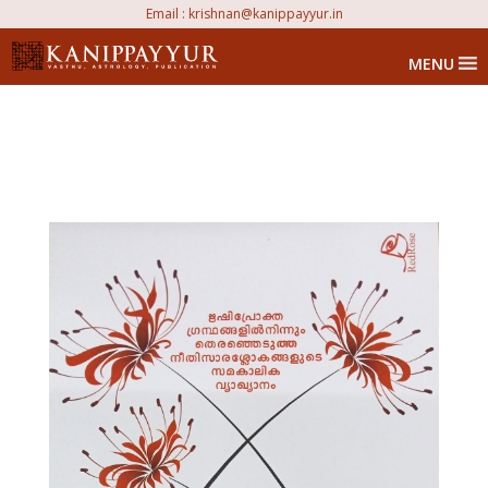
Email :
krishnan@kanippayyur.in
MENU