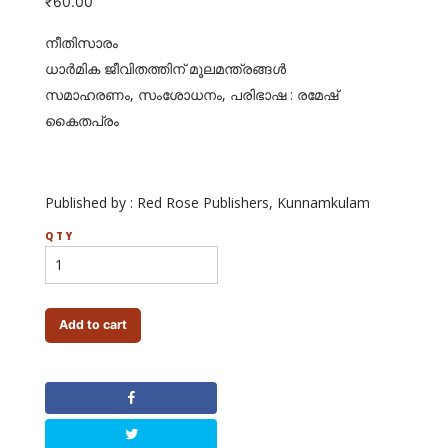
₹
60.00
നീതിസാരം
ധാര്‍മിക ജീവിതത്തിന് മൂലമന്ത്രങ്ങള്‍
സമാഹരണം, സംശോധനം, പരിഭാഷ : രമേഷ്
കൈതപ്രം
Published by : Red Rose Publishers, Kunnamkulam
QTY
Add to cart