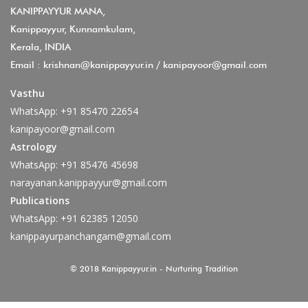
KANIPPAYYUR MANA,
Kanippayyur, Kunnamkulam,
Kerala, INDIA
Email :
krishnan@kanippayyur.in
/
kanipayoor@gmail.com
Vasthu
WhatsApp:
+91 85470 22654
kanipayoor@gmail.com
Astrology
WhatsApp:
+91 85476 45698
narayanan.kanippayyur@gmail.com
Publications
WhatsApp:
+91 62385 12050
kanippayurpanchangam@gmail.com
© 2018 Kanippayyur.in - Nurturing Tradition