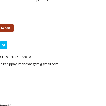
 to cart
 :
+91 4885 222810
 :
kanippayurpanchangam@gmail.com
Part 6”