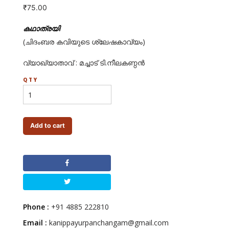
₹
75.00
കഥാത്രയി
(ചിദംബര കവിയുടെ ശ്ലേഷകാവ്യം)
വ്യാഖ്യാതാവ് : മച്ചാട് ടി.നീലകണ്ഠന്‍
QTY
Add to cart
Phone :
+91 4885 222810
Email :
kanippayurpanchangam@gmail.com