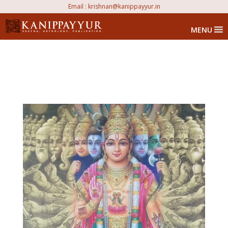
Email :
krishnan@kanippayyur.in
MENU