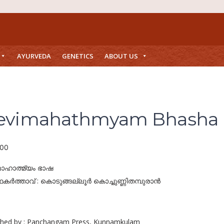
AYURVEDA
GENETICS
ABOUT US
evimahathmyam Bhasha
.00
മാഹാത്മ്യം ഭാഷ
ഥകര്‍ത്താവ് : കൊടുങ്ങല്ലൂര്‍ കൊച്ചുണ്ണിതമ്പുരാന്‍
shed by : Panchangam Press, Kunnamkulam