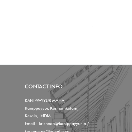
CONTACT INFO
KANIPPAYYUR MANA,
Kanippayyur, Kunnamkulam,
Kerala, INDIA
Email :
krishnan@kanippayyur.in
/
kanipayoor@gmail.com