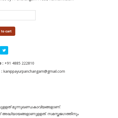
 to cart
 :
+91 4885 222810
 :
kanippayurpanchangam@gmail.com
ളളത് മൂന്നുഖണ്ഡകാവ്യങ്ങളാണ്.
്ന് അദ്ധ്യായങ്ങളാണുളളത്. സമസ്തജഗത്തിനും