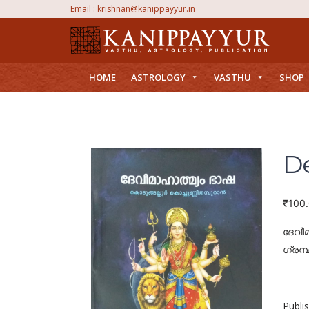
Email :
krishnan@kanippayyur.in
HOME
ASTROLOGY
VASTHU
SHOP
D
₹
100
ദേവീ
ഗ്രന്
Publi