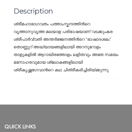
Description
ശ്രീമഹാഭാഗവതം പത്താംസ്കന്ദത്തിന്‍റെ
വൃത്താനുവൃത്ത മലയാള പരിഭാഷയാണ് വടക്കുംകര
ശ്രീപാര്‍വ്വതി അന്തര്‍ജ്ജനത്തിന്‍റെ “ഭാഷാദശമം”
തൊണ്ണൂറ് അദ്ധ്യായങ്ങളിലായി അറനൂറോളം
താളുകളില്‍ ആറായിരത്തോളം ലളിതവും അതേ സമയം
മനോഹരവുമായ ശ്ലോകങ്ങളിലായി
ശ്രീകൃഷ്ണഭഗവാന്‍റെ കഥ ചിത്രീകരിച്ചിരിയ്ക്കുന്നു.
QUICK LINKS