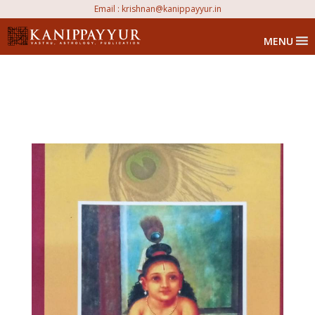
Email :
krishnan@kanippayyur.in
MENU