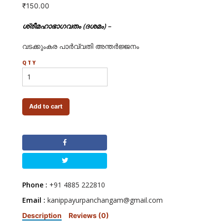
₹
150.00
ശ്രീമഹാഭാഗവതം (ദശമം) –
വടക്കുംകര പാര്‍വ്വതി അന്തര്‍ജ്ജനം
QTY
Add to cart
Phone :
+91 4885 222810
Email :
kanippayurpanchangam@gmail.com
Description
Reviews (0)