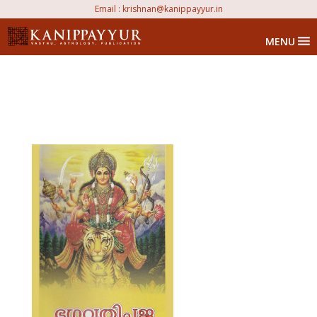
Email :
krishnan@kanippayyur.in
MENU