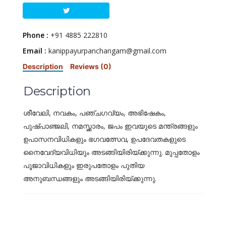
Phone :
+91 4885 222810
Email :
kanippayurpanchangam@gmail.com
Description
Reviews (0)
Description
ശീവേലി, നവകം, പഞ്ചഗവ്യം, അഭിഷേകം,
പുഷ്പാഞ്ജലി, നമസ്ക്കാരം, ജപം ഇവയുടെ മന്ത്രങ്ങളും
ഉപാസനവിധികളും ഭഗവത്സേവ, ഉപദേവതകളുടെ
നൈവേദ്യവിധിയും അടങ്ങിയിരിയ്ക്കുന്നു. മുപ്പതോളം
പൂജാവിധികളും ഇരുപതോളം പുതിയ
അനുബന്ധങ്ങളും അടങ്ങിയിരിയ്ക്കുന്നു.