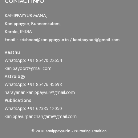
CONTACT INFO
KANIPPAYYUR MANA,
Kanippayyur, Kunnamkulam,
Kerala, INDIA
Email :
krishnan@kanippayyur.in
/
kanipayoor@gmail.com
Vasthu
WhatsApp:
+91 85470 22654
kanipayoor@gmail.com
Astrology
WhatsApp:
+91 85476 45698
narayanan.kanippayyur@gmail.com
Publications
WhatsApp:
+91 62385 12050
kanippayurpanchangam@gmail.com
© 2018 Kanippayyur.in - Nurturing Tradition